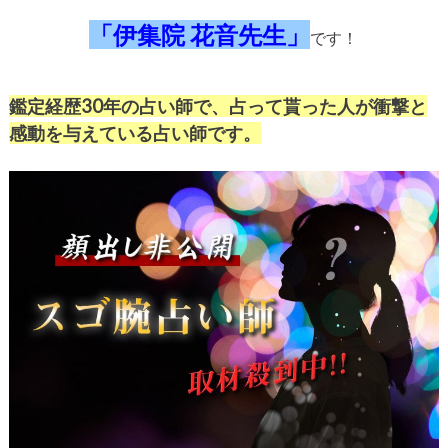
「伊集院 花音先生」
です！
鑑定経歴
30
年の占い師で、占って貰った人が衝撃と
感動を与えている占い師です。