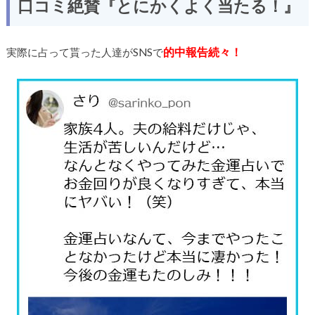
口コミ絶賛『とにかくよく当たる！』
的中報告続々！
実際に占って貰った人達がSNSで