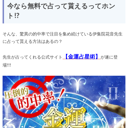
今なら無料で
占って貰えるってホン
ト!?
そんな、
驚異の的中率で注目を集め続けている伊集院花音先生
に占って貰える方法はあるの？
【金運占星術】
先生が占ってくれる公式サイト
が遂に登
場!!!