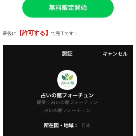
【許可する】
最後に
で完了です！