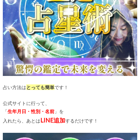
占い方法は
とっても簡単
です！
公式サイトに行って、
「
生年月日・性別・名前
」を
LINE追加
入れたら、あとは
するだけです
！