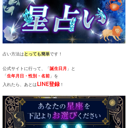
占い方法は
とっても簡単
です！
公式サイトに行って、「
誕生日月
」と
「
生年月日・性別・名前
」を
LINE
登録
入れたら、あとは
！