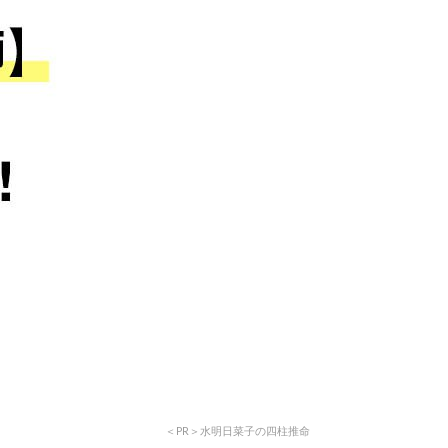
＜PR＞水明日菜子の四柱推命