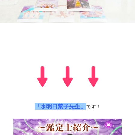
「水明日菜子先生」
です！