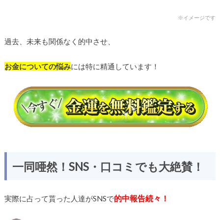
※イメージです
過去、未来も関係なく的中させ、
お金についての悩み
には特に精通しています！
一同唖然！SNS・口コミでも大絶賛！
的中報告続々！
実際に占って貰った人達がSNSで