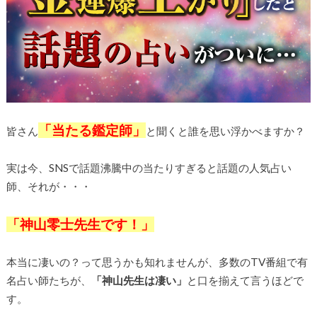
「当たる鑑定師」
皆さん
と聞くと誰を思い浮かべますか？
実は今、SNSで話題沸騰中の当たりすぎると話題の人気占い
師、それが・・・
「神山零士先生です！」
本当に凄いの？って思うかも知れませんが、多数のTV番組で有
名占い師たちが、
「神山先生は凄い」
と口を揃えて言うほどで
す。