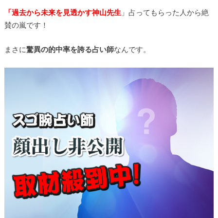
「過去から未来を見透かす神山先生
」占ってもらった人から絶
賛の嵐です！
まさに
驚異の的中率を誇る占い師
なんです。