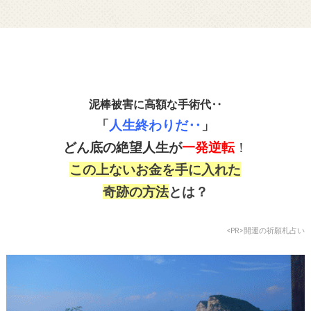
泥棒被害に高額な手術代‥
「
人生終わりだ‥
」
どん底の絶望人生が
一発逆転
！
この上ないお金を手に入れた
奇跡の方法
とは？
<PR>開運の祈願札占い