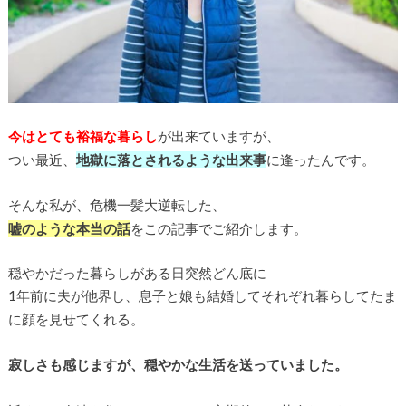
今はとても裕福な暮らし
が出来ていますが、
つい最近、
地獄に落とされるような出来事
に逢ったんです。
そんな私が、危機一髪大逆転した、
嘘のような本当の話
をこの記事でご紹介します。
穏やかだった暮らしがある日突然どん底に
1年前に夫が他界し、息子と娘も結婚してそれぞれ暮らしてたま
に顔を見せてくれる。
寂しさも感じますが、穏やかな生活を送っていました。