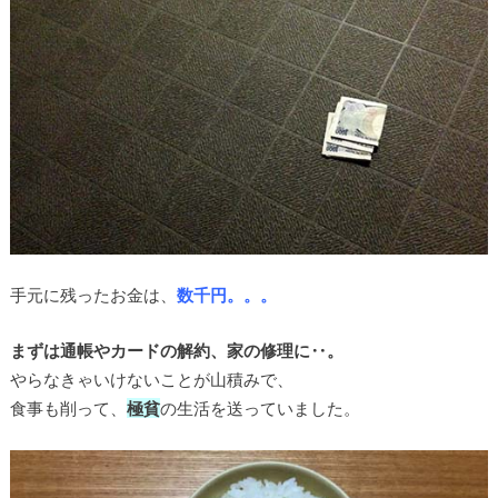
手元に残ったお金は、
数千円。。。
まずは通帳やカードの解約、家の修理に‥。
やらなきゃいけないことが山積みで、
食事も削って、
極貧
の生活を送っていました。