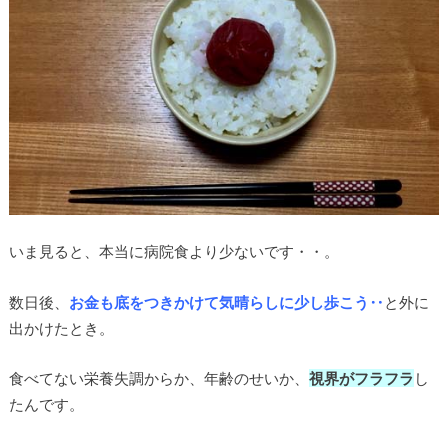
いま見ると、本当に病院食より少ないです・・。
数日後、
お金も底をつきかけて気晴らしに少し歩こう‥
と外に
出かけたとき。
食べてない栄養失調からか、年齢のせいか、
視界がフラフラ
し
たんです。