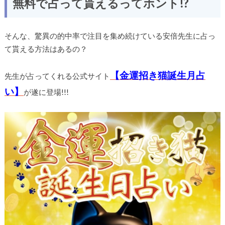
無料で
占って貰えるってホント!?
そんな、
驚異の的中率で注目を集め続けている安倍先生に占っ
て貰える方法はあるの？
【金運招き猫誕生月占
先生が占ってくれる公式サイト
い】
が遂に登場!!!