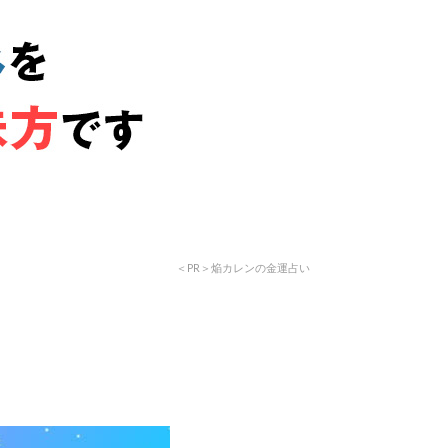
＜PR＞焔カレンの金運占い