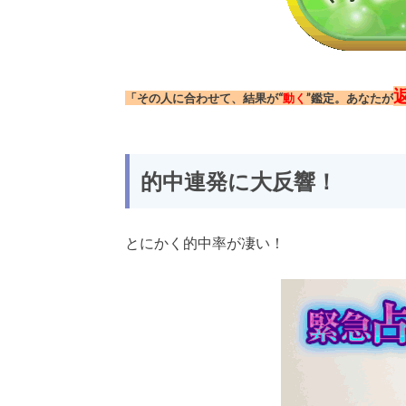
「その人に合わせて、結果が“
動く
”鑑定。あなたが
的中連発に大反響！
とにかく的中率が凄い！