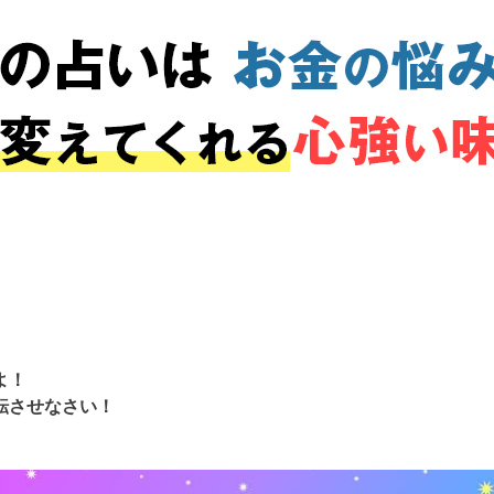
よ！
転させなさい！