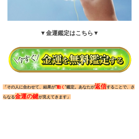
▼金運鑑定はこちら▼
返信
「その人に合わせて、結果が“
動く
”鑑定。あなたが
することで、さ
金運の鍵
らなる
が見えてきます」