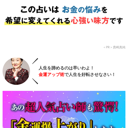
＜PR＞貴崎真純
人生
を諦めるのは早いわよ！
金運アップ術
で人生を好転させなさい！