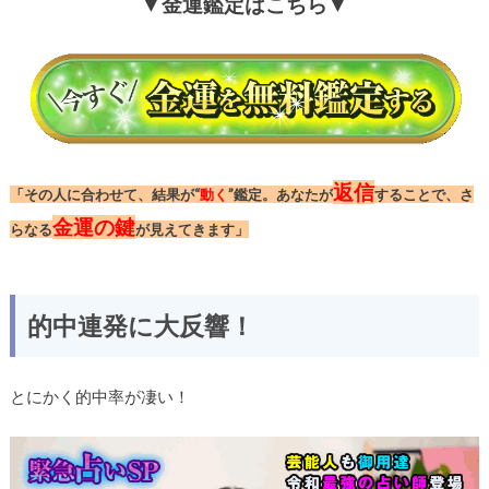
▼金運鑑定はこちら▼
返信
「その人に合わせて、結果が“
動く
”鑑定。あなたが
することで、さ
金運の鍵
らなる
が見えてきます」
的中連発に大反響！
とにかく的中率が凄い！