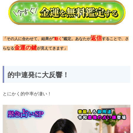
返信
「その人に合わせて、結果が“
動く
”鑑定。あなたが
することで、さ
金運の鍵
らなる
が見えてきます」
的中連発に大反響！
とにかく的中率が凄い！