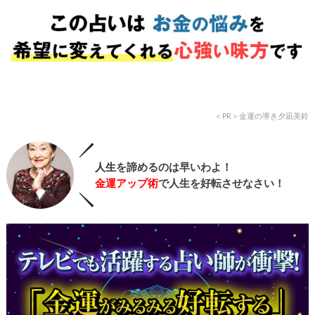
＜PR＞金運の導き夕凪美鈴
人生
を諦めるのは早いわよ！
金運アップ術
で人生を好転させなさい！