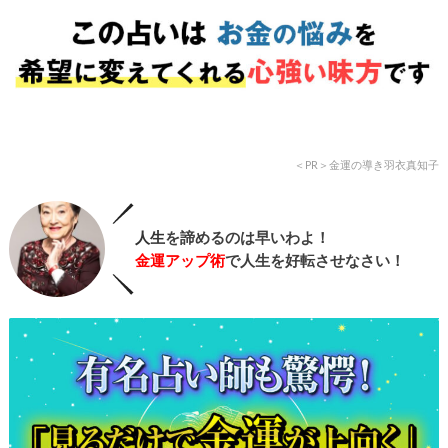
＜PR＞金運の導き羽衣真知子
人生
を諦めるのは早いわよ！
金運アップ術
で人生を好転させなさい！