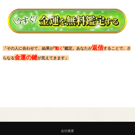
返信
「その人に合わせて、結果が“
動く
”鑑定。あなたが
することで、さ
金運の鍵
らなる
が見えてきます」
会社概要