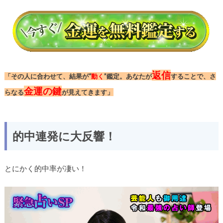
返信
「その人に合わせて、結果が“
動く
”鑑定。あなたが
することで、さ
金運の鍵
らなる
が見えてきます」
的中連発に大反響！
とにかく的中率が凄い！