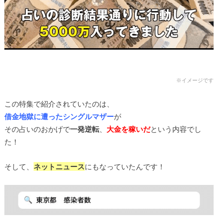
※イメージです
この特集で紹介されていたのは、
借金地獄に遭ったシングルマザー
が
その占いのおかげで
一発逆転
、
大金を稼いだ
という内容でし
た！
そして、
ネットニュース
にもなっていたんです！