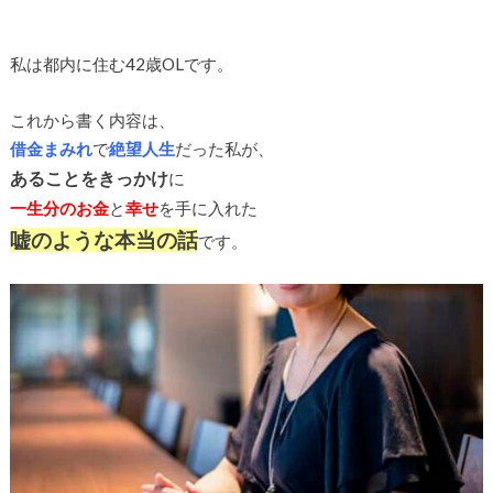
私は都内に住む42歳OLです。
これから書く内容は、
借金まみれ
で
絶望人生
だった私が、
あることをきっかけ
に
一生分のお金
と
幸せ
を手に入れた
嘘のような本当の話
です。