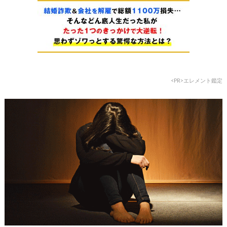
<PR>エレメント鑑定