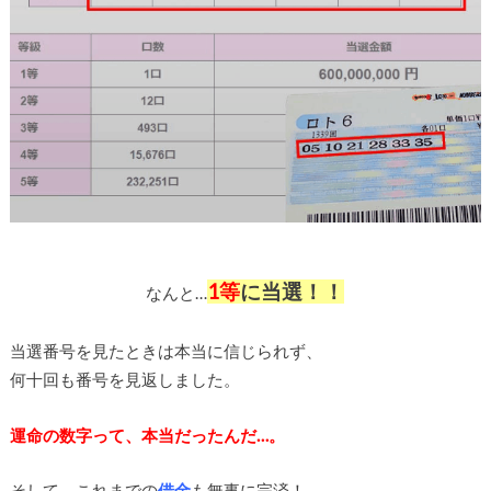
1等
に当選！！
なんと…
当選番号を見たときは本当に信じられず、
何十回も番号を見返しました。
運命の数字って、本当だったんだ…。
そして、これまでの
借金
も無事に完済！