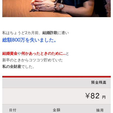
私はちょうど2カ月前、
結婚詐欺
に遭い
総額800万を失いました。
結婚資金
や
何かあったときのために…
と
新卒のときからコツコツ貯めていた
私の全財産
でした。