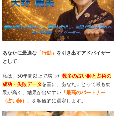
あなたに最適な
「行動」
を引き出すアドバイザー
として
私は、
50
年間以上で培った
数多の占い師と占術の
成功・失敗データ
を基に、あなたにとって最も効
果が高く、結果が出やすい
「最高のパートナー
（占い師）」
を客観的に選定します。