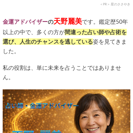
＜PR＞
星のささやき
天野麗美
金運アドバイザー
の
です。鑑定歴
50
年
以上の中で、多くの方が
間違った占い師や占術を
選び、人生のチャンスを逃している
姿を見てきま
した。
私の役割は、単に未来を占うことではありませ
ん。