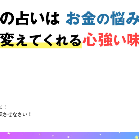
よ！
転させなさい！