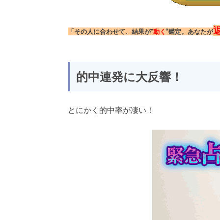
「その人に合わせて、結果が“
動く
”鑑定。あなたが
的中連発に大反響！
とにかく的中率が凄い！