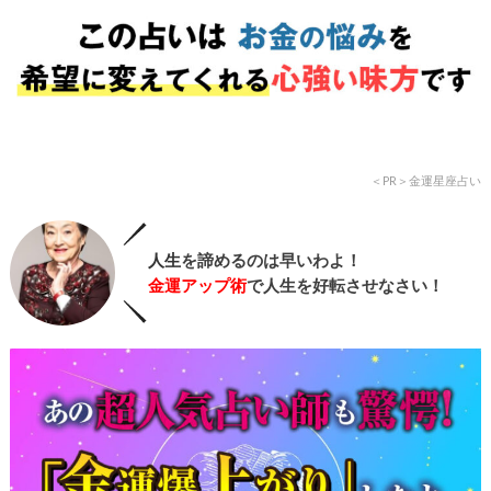
＜PR＞金運星座占い
人生
を諦めるのは早いわよ！
金運アップ術
で人生を好転させなさい！