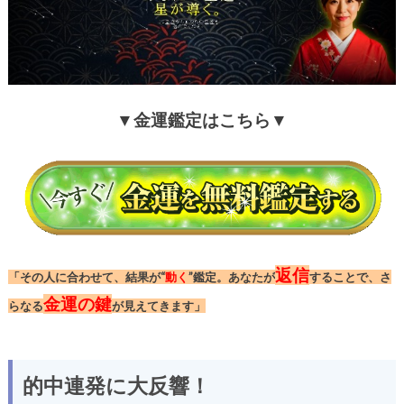
▼金運鑑定はこちら▼
返信
「その人に合わせて、結果が“
動く
”鑑定。あなたが
することで、さ
金運の鍵
らなる
が見えてきます」
的中連発に大反響！