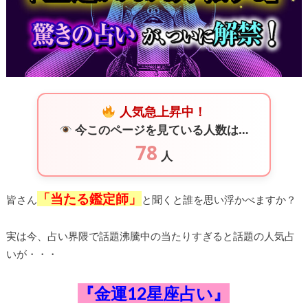
人気急上昇中！
今このページを見ている人数は…
78
人
「当たる鑑定師」
皆さん
と聞くと誰を思い浮かべますか？
実は今、占い界隈で話題沸騰中の当たりすぎると話題の人気占
いが・・・
『金運
12
星座占い』