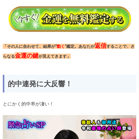
返信
「その人に合わせて、結果が“
動く
”鑑定。あなたが
することで、さ
金運の鍵
らなる
が見えてきます」
的中連発に大反響！
とにかく的中率が凄い！