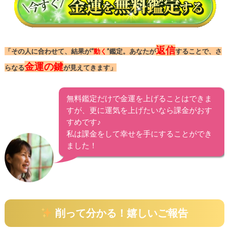
返信
「その人に合わせて、結果が“
動く
”鑑定。あなたが
することで、さ
金運の鍵
らなる
が見えてきます」
無料鑑定だけで金運を上げることはできま
すが、更に運気を上げたいなら課金がおす
すめです♪
私は課金をして幸せを手にすることができ
ました！
削って分かる！嬉しいご報告