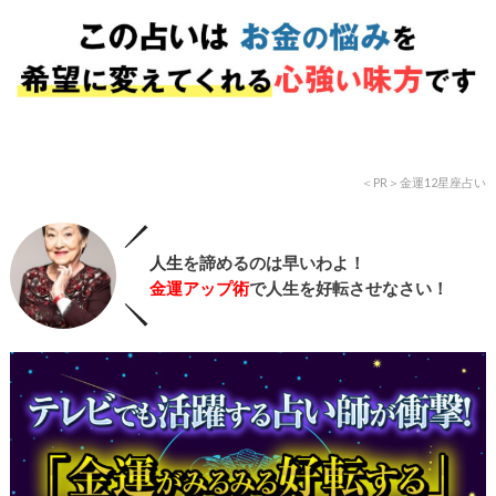
＜PR＞金運
12
星座占い
人生
を諦めるのは早いわよ！
金運アップ術
で人生を好転させなさい！